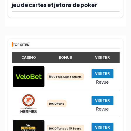
jeu de cartes et jetons de poker
TOP SITES
CASINO
BONUS
VISITER
VISITER
🎁30 Free Spins Offerts
Revue
VISITER
10€ Offerts
Revue
VISITER
10€ Offerts ou 15 Tours