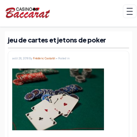
jeu de cartes et jetons de poker
août 28, 2018
By
Frédéric Castaldi
• Posted in