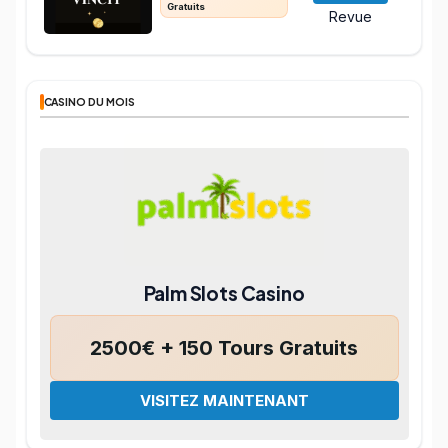
Gratuits
Revue
CASINO DU MOIS
Palm Slots Casino
2500€ + 150 Tours Gratuits
VISITEZ MAINTENANT