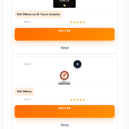
10€ Offerts ou 15 Tours Gratuits
VISITER
Revue
8
10€ Offerts
VISITER
Revue