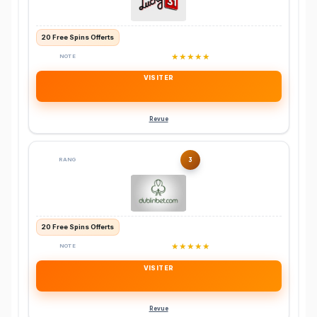
20 Free Spins Offerts
VISITER
Revue
3
20 Free Spins Offerts
VISITER
Revue