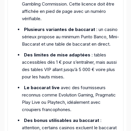
Gambling Commission. Cette licence doit être
affichée en pied de page avec un numéro
vérifiable.
Plusieurs variantes de baccarat
: un casino
sérieux propose au minimum Punto Banco, Mini-
Baccarat et une table de baccarat en direct.
Des limites de mise adaptées
: tables
accessibles dès 1 € pour s’entraîner, mais aussi
des tables VIP allant jusqu’à 5 000 € voire plus
pour les hauts mises.
Le baccarat live
avec des fournisseurs
reconnus comme Evolution Gaming, Pragmatic
Play Live ou Playtech, idéalement avec
croupiers francophones.
Des bonus utilisables au baccarat
:
attention, certains casinos excluent le baccarat