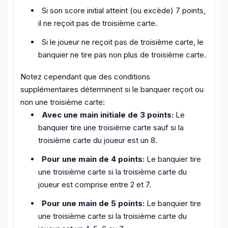
Si son score initial atteint (ou excède) 7 points,
il ne reçoit pas de troisième carte.
Si le joueur ne reçoit pas de troisième carte, le
banquier ne tire pas non plus de troisième carte.
Notez cependant que des conditions
supplémentaires déterminent si le banquier reçoit ou
non une troisième carte:
Avec une main initiale de 3 points:
Le
banquier tire une troisième carte sauf si la
troisième carte du joueur est un 8.
Pour une main de 4 points:
Le banquier tire
une troisième carte si la troisième carte du
joueur est comprise entre 2 et 7.
Pour une main de 5 points:
Le banquier tire
une troisième carte si la troisième carte du