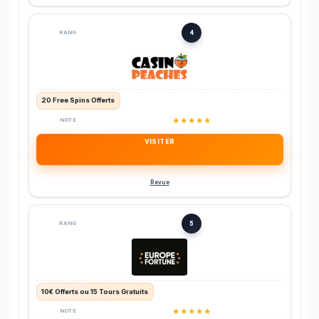
4
20 Free Spins Offerts
VISITER
Revue
5
10€ Offerts ou 15 Tours Gratuits