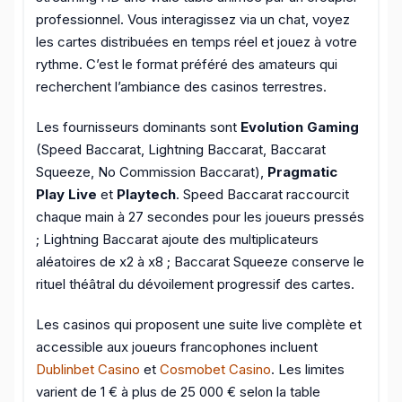
professionnel. Vous interagissez via un chat, voyez
les cartes distribuées en temps réel et jouez à votre
rythme. C’est le format préféré des amateurs qui
recherchent l’ambiance des casinos terrestres.
Les fournisseurs dominants sont
Evolution Gaming
(Speed Baccarat, Lightning Baccarat, Baccarat
Squeeze, No Commission Baccarat),
Pragmatic
Play Live
et
Playtech
. Speed Baccarat raccourcit
chaque main à 27 secondes pour les joueurs pressés
; Lightning Baccarat ajoute des multiplicateurs
aléatoires de x2 à x8 ; Baccarat Squeeze conserve le
rituel théâtral du dévoilement progressif des cartes.
Les casinos qui proposent une suite live complète et
accessible aux joueurs francophones incluent
Dublinbet Casino
et
Cosmobet Casino
. Les limites
varient de 1 € à plus de 25 000 € selon la table