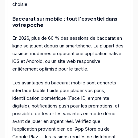
choisie.
Baccarat sur mobile : tout l’essentiel dans
votre poche
En 2026, plus de 60 % des sessions de baccarat en
ligne se jouent depuis un smartphone. La plupart des
casinos modernes proposent une application native
iOS et Android, ou un site web responsive
entièrement optimisé pour le tactile.
Les avantages du baccarat mobile sont concrets :
interface tactile fluide pour placer vos paris,
identification biométrique (Face ID, empreinte
digitale), notifications push pour les promotions, et
possibilité de tester les variantes en mode démo
avant de jouer en argent réel. Vérifiez que
l’application provient bien de l’App Store ou de
Google Play — les casinos régulés ne distribuent