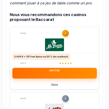
comment jouer à ce jeu de table comme un pro.
Nous vous recommandons ces casinos
proposant le Baccarat
1
2 000 € + 35 Free Spins ou 50 % de cashback
VISITER
Revue
2