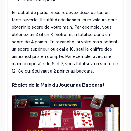
En début de partie, vous recevez deux cartes en
face ouverte. Il suffit d’additionner leurs valeurs pour
obtenir le score de votre main. Par exemple, vous
obtenez un 3 et un K. Votre main totalise donc un
score de 4 points. En revanche, si votre main obtient
un score supérieur ou égal à 10, seul le chiffre des
unités est pris en compte. Par exemple, avec une
main composée de 5 et 7, vous totalisez un score de
12. Ce qui équivaut à 2 points au baccara.
Règles de la Main du Joueur au Baccarat