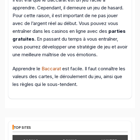
apprendre. Cependant, il demeure un jeu de hasard.
Pour cette raison, il est important de ne pas jouer
avec de l’argent réel au début. Vous pouvez vous
entraîner dans les casinos en ligne avec des
parties
gratuites.
En passant du temps à vous entraîner,
vous pourrez développer une stratégie de jeu et avoir
une meilleure maîtrise de vos émotions.
Apprendre le
Baccarat
est facile. Il faut connaître les
valeurs des cartes, le déroulement du jeu, ainsi que
les règles qui le sous-tendent.
TOP SITES