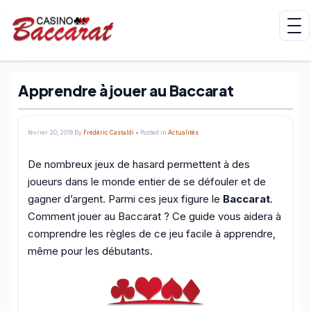
Apprendre à jouer au Baccarat
février 20, 2018
By
Frédéric Castaldi
• Posted in
Actualités
De nombreux jeux de hasard permettent à des
joueurs dans le monde entier de se défouler et de
gagner d’argent. Parmi ces jeux figure le
Baccarat
.
Comment jouer au Baccarat ? Ce guide vous aidera à
comprendre les règles de ce jeu facile à apprendre,
même pour les débutants.