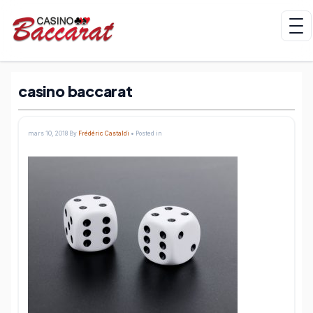
casino baccarat
mars 10, 2018
By
Frédéric Castaldi
• Posted in