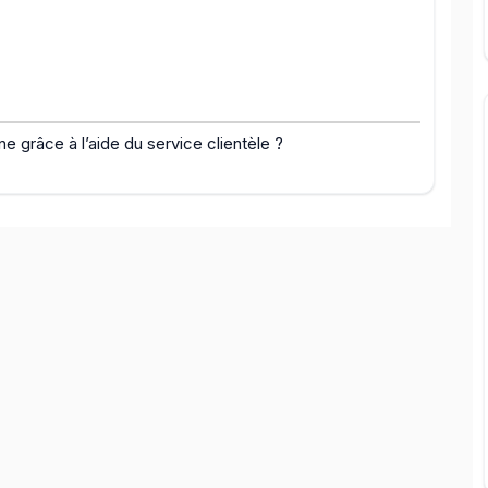
 grâce à l’aide du service clientèle ?