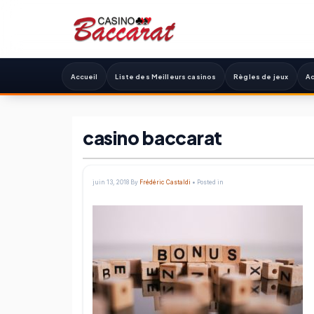
Accueil
Liste des Meilleurs casinos
Règles de jeux
Ac
casino baccarat
juin 13, 2018
By
Frédéric Castaldi
• Posted in