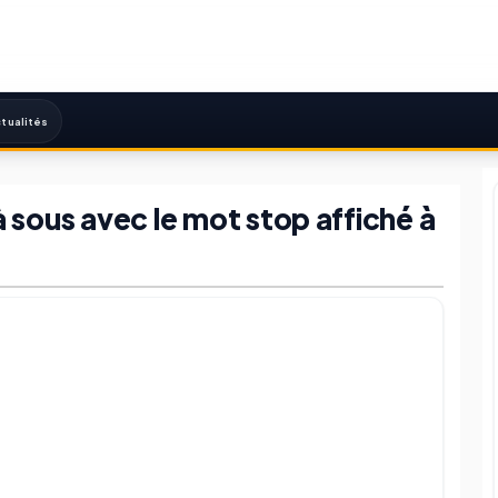
tualités
à sous avec le mot stop affiché à