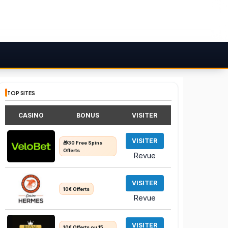
TOP SITES
CASINO
BONUS
VISITER
VISITER
🎁30 Free Spins
Offerts
Revue
VISITER
10€ Offerts
Revue
VISITER
10€ Offerts ou 15