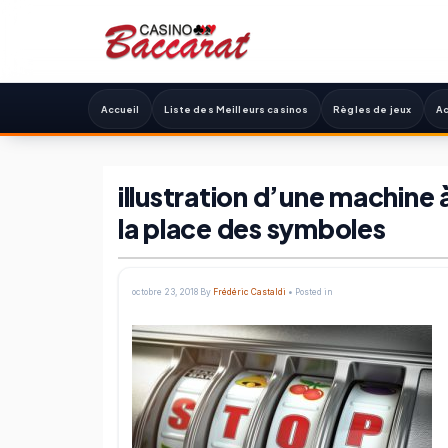
Accueil
Liste des Meilleurs casinos
Règles de jeux
Ac
illustration d’une machine 
la place des symboles
octobre 23, 2018
By
Frédéric Castaldi
• Posted in