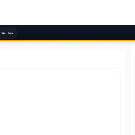
tualités