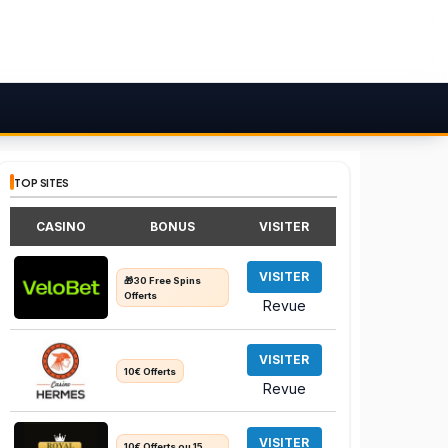
TOP SITES
CASINO
BONUS
VISITER
VISITER
🎁30 Free Spins
Offerts
Revue
VISITER
10€ Offerts
Revue
VISITER
10€ Offerts ou 15