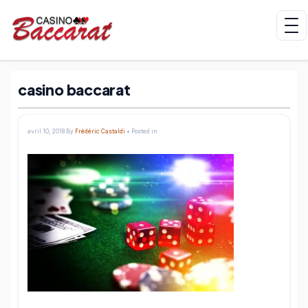
casino baccarat
avril 10, 2018
By
Frédéric Castaldi
• Posted in