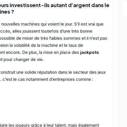
urs investissent-ils autant d’argent dans le
ines ?
ouvelles machines qui voient le jour. S’il est vrai que
cès, elles jouissent toutefois d’une très bonne
 possible de miser de très faibles sommes et il n’est pas
n la volatilité de la machine et le taux de
ent encore. De plus, la mise en place des
jackpots
t pour changer de vie.
onstruit une solide réputation dans le secteur des jeux
s. c’est le cas notamment d’entreprises comme :
uire les joueurs grâce à leur talent, mais également