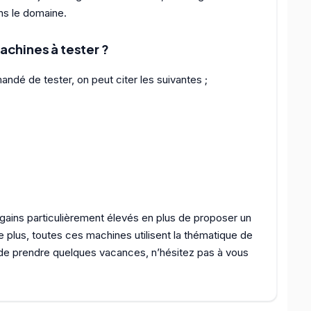
ans le domaine.
achines à tester ?
ndé de tester, on peut citer les suivantes ;
gains particulièrement élevés en plus de proposer un
e plus, toutes ces machines utilisent la thématique de
 de prendre quelques vacances, n’hésitez pas à vous