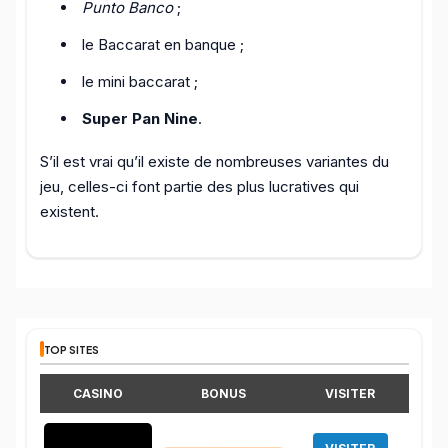
Punto Banco
;
le Baccarat en banque ;
le mini baccarat ;
Super Pan Nine
.
S’il est vrai qu’il existe de nombreuses variantes du
jeu, celles-ci font partie des plus lucratives qui
existent.
TOP SITES
CASINO
BONUS
VISITER