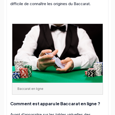
difficile de connaître les origines du Baccarat.
Baccarat en ligne
Comment est apparu le Baccarat en ligne ?
Avant d’apparaitre sur les tables virtuelles des