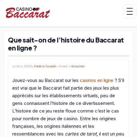
Que sait-on de l’histoire du Baccarat
en ligne ?
juillet 4, 2018
By
Frédéric Castaldi
• Posted in
Actualités
Jouez-vous au Baccarat sur les
casinos en ligne
? S’il
est vrai que le Baccarat fait partie des jeux les plus
appréciés sur les établissements virtuels, peu de
gens connaissent l’histoire de ce divertissement.
L’histoire de ce jeu reste floue comme c’est le cas
pour nombre de jeux de casino. Entre les origines
françaises, les origines italiennes et les
ressemblances avec les
cartes de tarot
, il est un peu