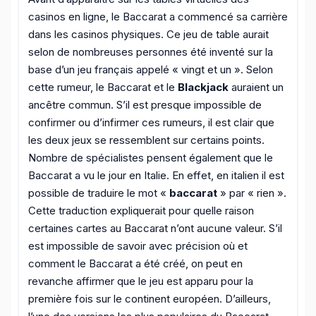
casinos en ligne, le Baccarat a commencé sa carrière
dans les casinos physiques. Ce jeu de table aurait
selon de nombreuses personnes été inventé sur la
base d’un jeu français appelé « vingt et un ». Selon
cette rumeur, le Baccarat et le
Blackjack
auraient un
ancêtre commun. S’il est presque impossible de
confirmer ou d’infirmer ces rumeurs, il est clair que
les deux jeux se ressemblent sur certains points.
Nombre de spécialistes pensent également que le
Baccarat a vu le jour en Italie. En effet, en italien il est
possible de traduire le mot «
baccarat
» par « rien ».
Cette traduction expliquerait pour quelle raison
certaines cartes au Baccarat n’ont aucune valeur. S’il
est impossible de savoir avec précision où et
comment le Baccarat a été créé, on peut en
revanche affirmer que le jeu est apparu pour la
première fois sur le continent européen. D’ailleurs,