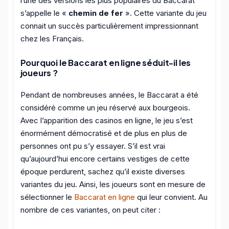
l’une des versions les plus populaires du Baccarat
s’appelle le «
chemin de fer
». Cette variante du jeu
connait un succès particulièrement impressionnant
chez les Français.
Pourquoi le Baccarat en ligne séduit-il les
joueurs ?
Pendant de nombreuses années, le Baccarat a été
considéré comme un jeu réservé aux bourgeois.
Avec l’apparition des casinos en ligne, le jeu s’est
énormément démocratisé et de plus en plus de
personnes ont pu s’y essayer. S’il est vrai
qu’aujourd’hui encore certains vestiges de cette
époque perdurent, sachez qu’il existe diverses
variantes du jeu. Ainsi, les joueurs sont en mesure de
sélectionner le
Baccarat en ligne
qui leur convient. Au
nombre de ces variantes, on peut citer :