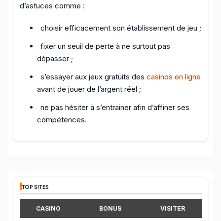
d’astuces comme :
choisir efficacement son établissement de jeu ;
fixer un seuil de perte à ne surtout pas
dépasser ;
s’essayer aux jeux gratuits des
casinos en ligne
avant de jouer de l’argent réel ;
ne pas hésiter à s’entrainer afin d’affiner ses
compétences.
TOP SITES
CASINO
BONUS
VISITER