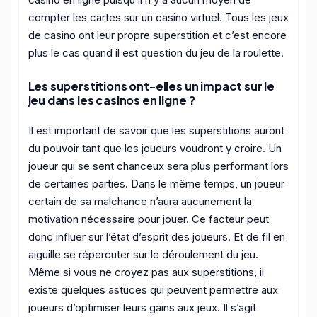
compter les cartes sur un casino virtuel. Tous les jeux
de casino ont leur propre superstition et c’est encore
plus le cas quand il est question du jeu de la roulette.
Les superstitions ont-elles un impact sur le
jeu dans les casinos en ligne ?
Il est important de savoir que les superstitions auront
du pouvoir tant que les joueurs voudront y croire. Un
joueur qui se sent chanceux sera plus performant lors
de certaines parties. Dans le même temps, un joueur
certain de sa malchance n’aura aucunement la
motivation nécessaire pour jouer. Ce facteur peut
donc influer sur l’état d’esprit des joueurs. Et de fil en
aiguille se répercuter sur le déroulement du jeu.
Même si vous ne croyez pas aux superstitions, il
existe quelques astuces qui peuvent permettre aux
joueurs d’optimiser leurs gains aux jeux. Il s’agit