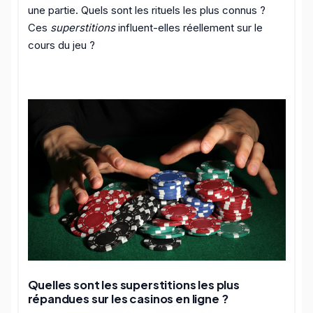
une partie. Quels sont les rituels les plus connus ?
Ces
superstitions
influent-elles réellement sur le
cours du jeu ?
Quelles sont les superstitions les plus
répandues sur les casinos en ligne ?