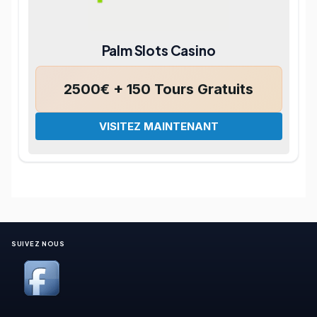
Palm Slots Casino
2500€ + 150 Tours Gratuits
VISITEZ MAINTENANT
SUIVEZ NOUS