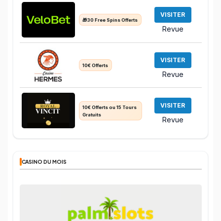
VISITER
🎁30 Free Spins Offerts
Revue
VISITER
10€ Offerts
Revue
VISITER
10€ Offerts ou 15 Tours
Gratuits
Revue
CASINO DU MOIS