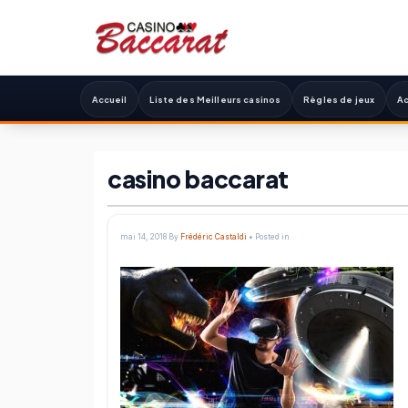
Accueil
Liste des Meilleurs casinos
Règles de jeux
Ac
casino baccarat
mai 14, 2018
By
Frédéric Castaldi
• Posted in