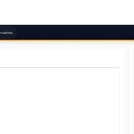
tualités