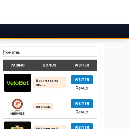
TOP SITES
CASINO
BONUS
VISITER
VISITER
🎁30 Free Spins
Offerts
Revue
VISITER
10€ Offerts
Revue
VISITER
10€ Offerts ou 15