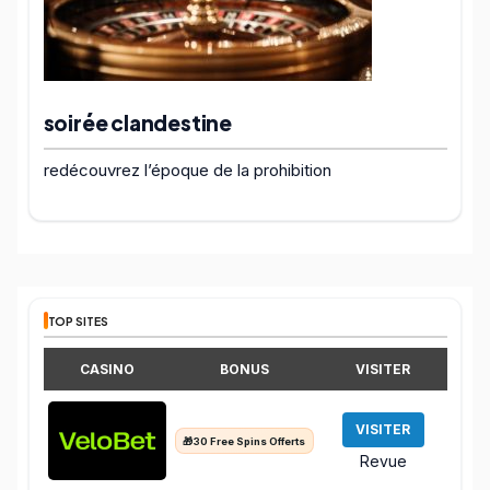
soirée clandestine
redécouvrez l’époque de la prohibition
TOP SITES
CASINO
BONUS
VISITER
VISITER
🎁30 Free Spins Offerts
Revue