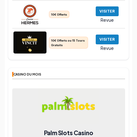
VISITER
10€ Offerts
Revue
VISITER
10€ Offerts ou 15 Tours
Gratuits
Revue
CASINO DU MOIS
Palm Slots Casino