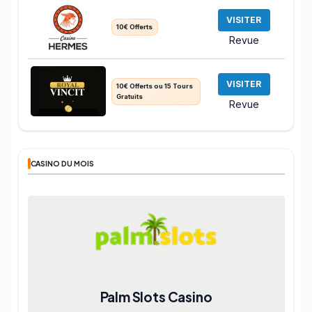
VISITER
10€ Offerts
Revue
VISITER
10€ Offerts ou 15 Tours
Gratuits
Revue
CASINO DU MOIS
Palm Slots Casino