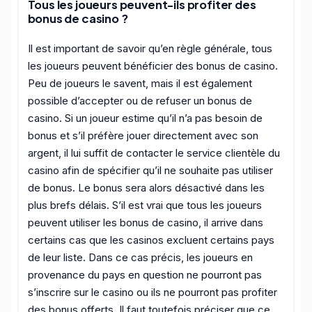
Tous les joueurs peuvent-ils profiter des
bonus de casino ?
Il est important de savoir qu’en règle générale, tous
les joueurs peuvent bénéficier des bonus de casino.
Peu de joueurs le savent, mais il est également
possible d’accepter ou de refuser un bonus de
casino. Si un joueur estime qu’il n’a pas besoin de
bonus et s’il préfère jouer directement avec son
argent, il lui suffit de contacter le service clientèle du
casino afin de spécifier qu’il ne souhaite pas utiliser
de bonus. Le bonus sera alors désactivé dans les
plus brefs délais. S’il est vrai que tous les joueurs
peuvent utiliser les bonus de casino, il arrive dans
certains cas que les casinos excluent certains pays
de leur liste. Dans ce cas précis, les joueurs en
provenance du pays en question ne pourront pas
s’inscrire sur le casino ou ils ne pourront pas profiter
des bonus offerts. Il faut toutefois préciser que ce