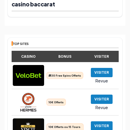
casino baccarat
TOP SITES
CASINO
BONUS
VISITER
VISITER
🎁30 Free Spins Offerts
Revue
VISITER
10€ Offerts
Revue
VISITER
10€ Offerts ou 15 Tours