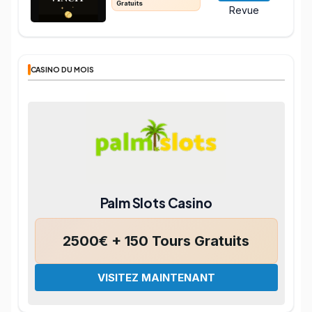
Gratuits
Revue
CASINO DU MOIS
Palm Slots Casino
2500€ + 150 Tours Gratuits
VISITEZ MAINTENANT