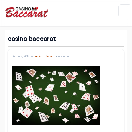
casino baccarat
février 4, 2018
By
Frédéric Castaldi
• Posted in