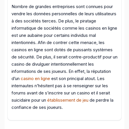
Nombre de grandes entreprises sont connues pour
vendre les données personnelles de leurs utilisateurs
à des sociétés tierces. De plus, le piratage
informatique de sociétés comme les casinos en ligne
est une aubaine pour certains individus mal
intentionnés. Afin de contrer cette menace, les
casinos en ligne sont dotés de puissants systèmes
de sécurité. De plus, il serait contre-productif pour un
casino de divulguer intentionnellement les
informations de ses joueurs. En effet, la réputation
d’un
casino en ligne
est son principal atout. Les
internautes n’hésitent pas à se renseigner sur les
forums avant de s’inscrire sur un casino et il serait
suicidaire pour un
établissement de jeu
de perdre la
confiance de ses joueurs.