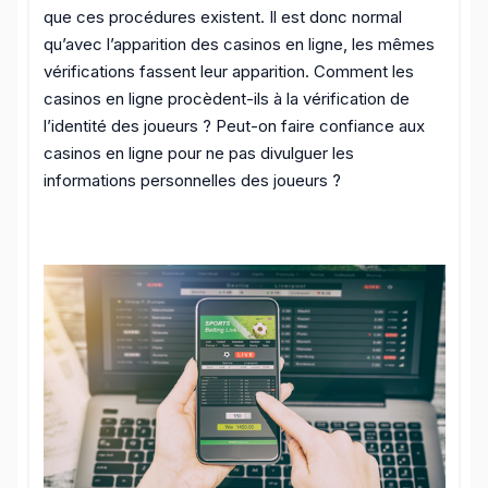
que ces procédures existent. Il est donc normal
qu’avec l’apparition des casinos en ligne, les mêmes
vérifications fassent leur apparition. Comment les
casinos en ligne procèdent-ils à la vérification de
l’identité des joueurs ? Peut-on faire confiance aux
casinos en ligne pour ne pas divulguer les
informations personnelles des joueurs ?