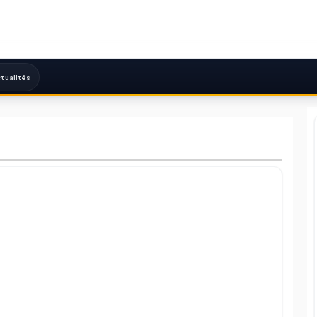
tualités