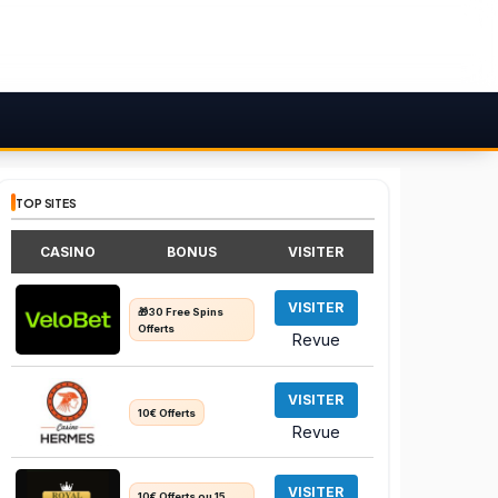
TOP SITES
CASINO
BONUS
VISITER
VISITER
🎁30 Free Spins
Offerts
Revue
VISITER
10€ Offerts
Revue
VISITER
10€ Offerts ou 15