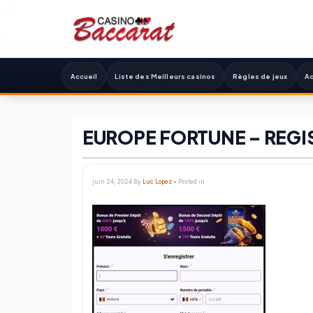
Accueil
Liste des Meilleurs casinos
Règles de jeux
Ac
EUROPE FORTUNE – REGI
juin 24, 2024
By
Luc Lopez
• Posted in