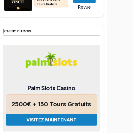
Tours Gratuits
Revue
CASINO DU MOIS
Palm Slots Casino
2500€ + 150 Tours Gratuits
VISITEZ MAINTENANT