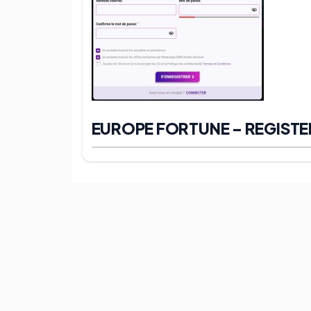
EUROPE FORTUNE – REGISTE