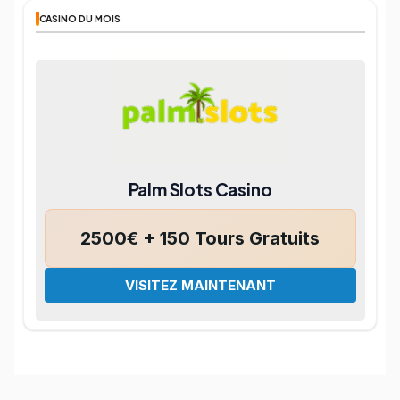
CASINO DU MOIS
Palm Slots Casino
2500€ + 150 Tours Gratuits
VISITEZ MAINTENANT