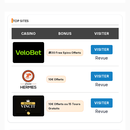
TOP SITES
CASINO
BONUS
VISITER
VISITER
🎁30 Free Spins Offerts
Revue
VISITER
10€ Offerts
Revue
VISITER
10€ Offerts ou 15 Tours
Gratuits
Revue